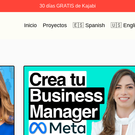
30 días GRATIS de Kajabi
Inicio
Proyectos
🇪🇸 Spanish
🇺🇸 Engl