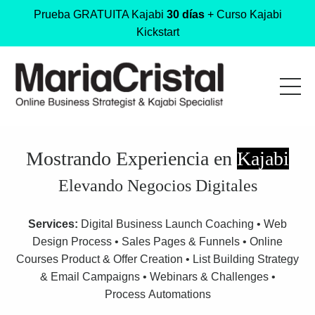
Prueba GRATUITA Kajabi
30 días
+ Curso Kajabi
Kickstart
Mostrando Experiencia en
Kajabi
Elevando Negocios Digitales
Services:
Digital Business Launch Coaching
•
Web
Design Process • Sales Pages & Funnels
• Online
Courses Product & Offer Creation • List Building Strategy
& Email Campaigns • Webinars & Challenges •
Process
Automations