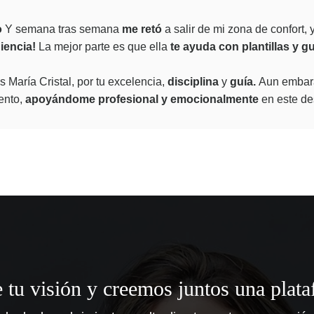
o
Y semana tras semana
me retó
a salir de mi zona de confort, 
iencia!
L
a mejor parte es que ella
t
e ayuda con plantillas y gu
s María Cristal, por tu excelencia,
disciplina
y
guía.
Aun embaraz
ento,
apoyándome profesional y emocionalmente
en este de
tu visión y creemos juntos una plat