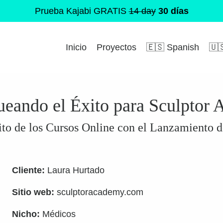
Prueba Kajabi GRATIS
14 day
30 días
Inicio
Proyectos
🇪🇸 Spanish
🇺
eando el Éxito para Sculptor
ito de los Cursos Online con el Lanzamiento 
Cliente:
Laura Hurtado
Sitio web:
sculptoracademy.com
Nicho:
Médicos